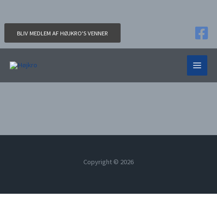
Gå
til
indholdet
BLIV MEDLEM AF HØJKRO'S VENNER
MAIN
MEN
Donation Confirmation
Forside
Donation Confirmation
Copyright © 2026