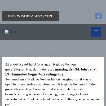
Gå
til
indholdet
BLIV MEDLEM AF HØJKRO'S VENNER
MAIN
MEN
generalforsamling ’25
Forside
Aktuelt
generalforsamling ’25
Så er det blevet tid til foreningen Højkros Venners
generalforsamling, der finder sted
mandag den 24. februar kl.
19 i Emmerlev Sogns Forsamlingshus
.
Som medlem af Højkros Venner har du mulighed for at kunne
opstille til bestyrelsen og stemme, når Højkros Venner afholder
generalforsamling. Skriv derfor allerede nu datoen ind i
kalenderen. Vi glæder os til at se dig, hvor du også vil høre
seneste nyt om Højkro og hvad Slots- og Kulturstyrelsen arbejder
på.