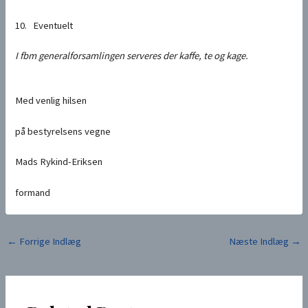
10. Eventuelt
I fbm generalforsamlingen serveres der kaffe, te og kage.
Med venlig hilsen
på bestyrelsens vegne
Mads Rykind-Eriksen
formand
Post
←
Forrige Indlæg
Næste Indlæg
→
navigation