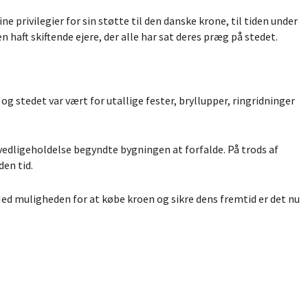
 privilegier for sin støtte til den danske krone, til tiden under
n haft skiftende ejere, der alle har sat deres præg på stedet.
 og stedet var vært for utallige fester, bryllupper, ringridninger
edligeholdelse begyndte bygningen at forfalde. På trods af
en tid.
ed muligheden for at købe kroen og sikre dens fremtid er det nu