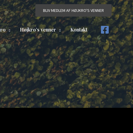
BLIV MEDLEM AF HØJKRO'S VENNER
kro
Højkro’s venner
Kontakt