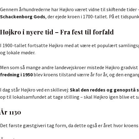
Gennem århundrederne har Højkro været vidne til skiftende tider – 
Schackenborg Gods
, der ejede kroen i 1700-tallet. På et tidspu
Højkro i nyere tid – Fra fest til forfald
I 1900-tallet fortsatte Højkro med at være et populært samlings
og lokale møder.
Men som så mange andre landevejskroer mistede Højkro gradvist s
fredning i 1950
blev kroens tilstand værre år for år, og den enga
I dag står Højkro ved en skillevej:
Skal den reddes og genopstå so
op til lokalsamfundet at tage stilling – skal Højkro igen blive et
År 1130
Det første gæstgiveri tag form, da dette også er året hvor kroe