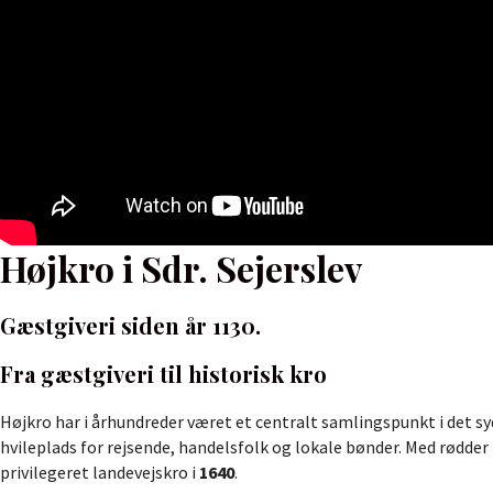
Højkro i Sdr. Sejerslev
Gæstgiveri siden år 1130.
Fra gæstgiveri til historisk kro
Højkro har i århundreder været et centralt samlingspunkt i det s
hvileplads for rejsende, handelsfolk og lokale bønder. Med rødder 
privilegeret landevejskro i
1640
.