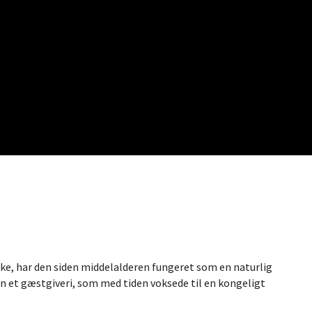
rke, har den siden middelalderen fungeret som en naturlig
en et gæstgiveri, som med tiden voksede til en kongeligt