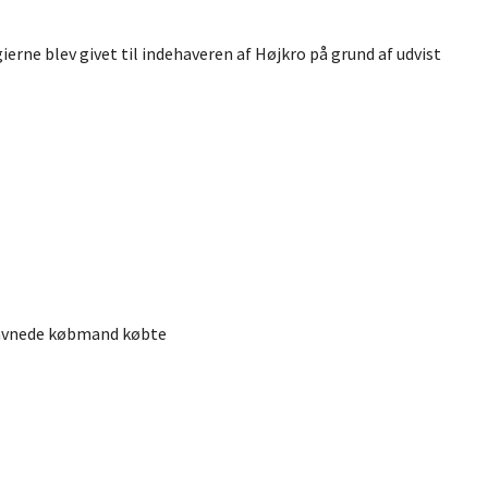
gierne blev givet til indehaveren af Højkro på grund af udvist
havnede købmand købte