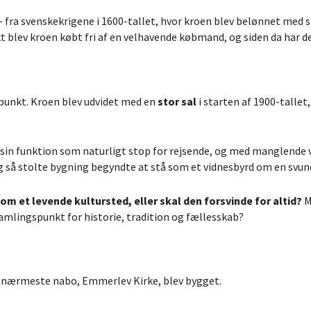
fra svenskekrigene i 1600-tallet, hvor kroen blev belønnet med sine
nkt blev kroen købt fri af en velhavende købmand, og siden da har de
punkt. Kroen blev udvidet med en
stor sal
i starten af 1900-tallet,
in funktion som naturligt stop for rejsende, og med manglende v
ng så stolte bygning begyndte at stå som et vidnesbyrd om en svund
m et levende kultursted, eller skal den forsvinde for altid?
M
 samlingspunkt for historie, tradition og fællesskab?
ns nærmeste nabo, Emmerlev Kirke, blev bygget.