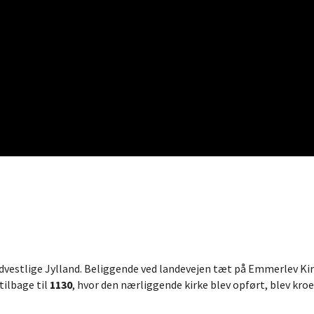
ydvestlige Jylland. Beliggende ved landevejen tæt på Emmerlev Ki
tilbage til
1130
, hvor den nærliggende kirke blev opført, blev kro